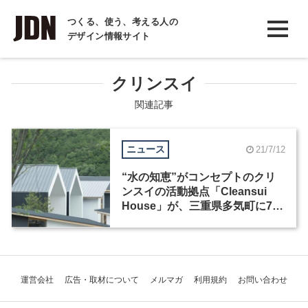
INTERVIEW
つくる、使う、考える人の
デザイン情報サイト
インタビュー
REPORT
クリンスイ
レポート
関連記事
COLUMN
ニュース
21/7/12
コラム
“水の知恵”がコンセプトのクリ
ンスイの活動拠点「Cleansui
House」が、三重県多気町に7月
20日オープン
運営会社
広告・取材について
メルマガ
利用規約
お問い合わせ