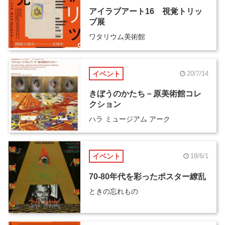
アイラブアート16 視覚トリッ
プ展
ワタリウム美術館
イベント
20/7/14
きぼうのかたち－原美術館コレ
クション
ハラ ミュージアム アーク
イベント
18/6/1
70-80年代を彩ったポスター繚乱
ときの忘れもの