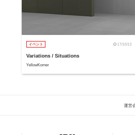
17/10/13
イベント
Variations / Situations
YellowKorner
運営