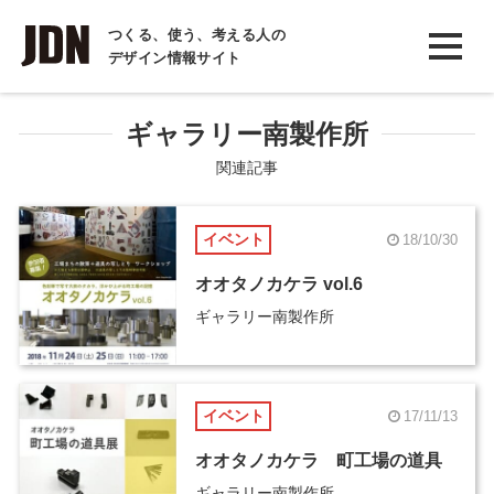
INTERVIEW
つくる、使う、考える人の
デザイン情報サイト
インタビュー
REPORT
ギャラリー南製作所
レポート
関連記事
COLUMN
イベント
18/10/30
コラム
オオタノカケラ vol.6
ギャラリー南製作所
イベント
17/11/13
オオタノカケラ 町工場の道具
ギャラリー南製作所