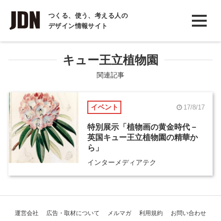
INTERVIEW
つくる、使う、考える人の
デザイン情報サイト
インタビュー
REPORT
キュー王立植物園
レポート
関連記事
COLUMN
イベント
17/8/17
コラム
特別展示「植物画の黄金時代－
英国キュー王立植物園の精華か
ら」
インターメディアテク
運営会社
広告・取材について
メルマガ
利用規約
お問い合わせ