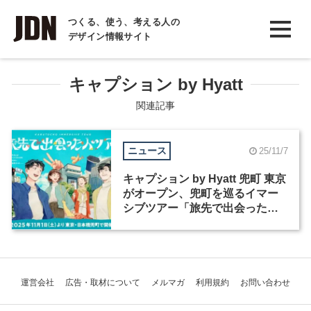
INTERVIEW
つくる、使う、考える人の
デザイン情報サイト
インタビュー
REPORT
キャプション by Hyatt
レポート
関連記事
COLUMN
ニュース
25/11/7
コラム
キャプション by Hyatt 兜町 東京
がオープン、兜町を巡るイマー
シブツアー「旅先で出会った人
ツアー」を開催中
運営会社
広告・取材について
メルマガ
利用規約
お問い合わせ