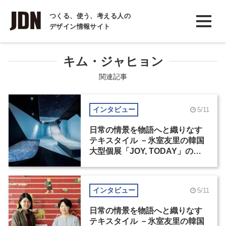
INTERVIEW
つくる、使う、考える人の
デザイン情報サイト
インタビュー
REPORT
キム・ジャヒョン
レポート
関連記事
COLUMN
インタビュー
5/11
コラム
日常の情景を物語へと織りなす
テキスタイル －氷室友里の韓国
大型個展「JOY, TODAY」の舞
台裏（1）
インタビュー
5/11
日常の情景を物語へと織りなす
テキスタイル －氷室友里の韓国