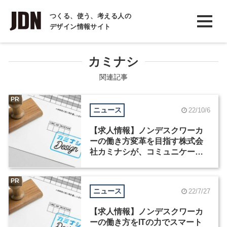
INTERVIEW
つくる、使う、考える人の
デザイン情報サイト
インタビュー
REPORT
カミナシ
レポート
関連記事
COLUMN
PR
ニュース
22/10/6
コラム
【求人情報】ノンデスクワーカ
ーの働き方変革を目指す株式会
社カミナシが、コミュニケーシ
ョンデザイナーなど3職種を募集
PR
ニュース
22/7/27
【求人情報】ノンデスクワーカ
ーの働き方をITの力でスマート