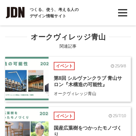
INTERVIEW
つくる、使う、考える人の
デザイン情報サイト
インタビュー
REPORT
オークヴィレッジ青山
レポート
関連記事
COLUMN
イベント
25/9/8
コラム
第8回 シルヴァンクラブ 青山サ
ロン『木構造の可能性』
オークヴィレッジ青山
イベント
25/7/10
国産広葉樹をつかったモノづく
り