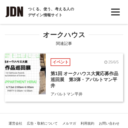
INTERVIEW
つくる、使う、考える人の
デザイン情報サイト
インタビュー
REPORT
オークハウス
レポート
関連記事
COLUMN
イベント
25/6/5
コラム
第1回 オークハウス大賞応募作品
巡回展 第3弾・アパルトマン平
井
アパルトマン平井
運営会社
広告・取材について
メルマガ
利用規約
お問い合わせ