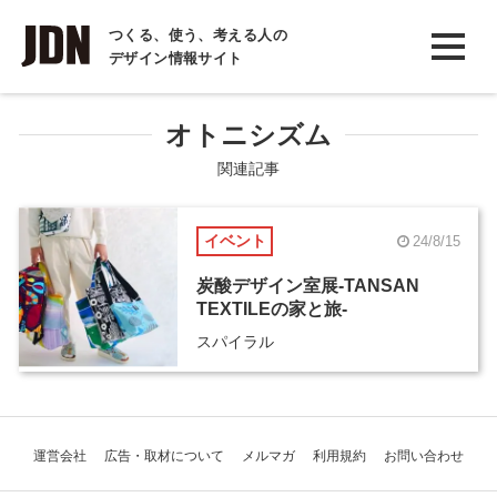
INTERVIEW
つくる、使う、考える人の
デザイン情報サイト
インタビュー
REPORT
オトニシズム
レポート
関連記事
COLUMN
イベント
24/8/15
コラム
炭酸デザイン室展-TANSAN
TEXTILEの家と旅-
スパイラル
運営会社
広告・取材について
メルマガ
利用規約
お問い合わせ