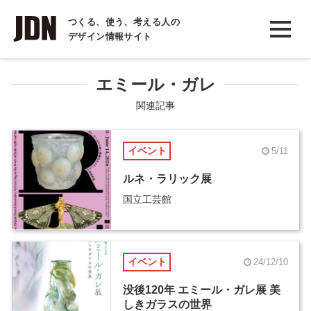
INTERVIEW
つくる、使う、考える人の
デザイン情報サイト
インタビュー
REPORT
エミール・ガレ
レポート
関連記事
COLUMN
イベント
5/11
コラム
ルネ・ラリック展
国立工芸館
イベント
24/12/10
没後120年 エミール・ガレ展 美
しきガラスの世界