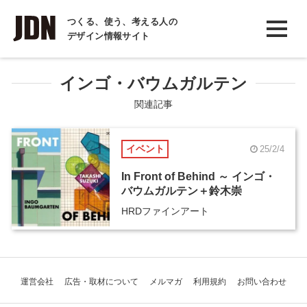
INTERVIEW
つくる、使う、考える人の
デザイン情報サイト
インタビュー
REPORT
インゴ・バウムガルテン
レポート
関連記事
COLUMN
イベント
25/2/4
コラム
In Front of Behind ～ インゴ・
バウムガルテン＋鈴木崇
HRDファインアート
運営会社
広告・取材について
メルマガ
利用規約
お問い合わせ