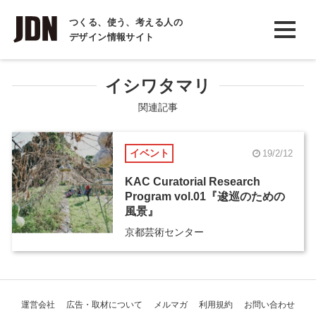
INTERVIEW
つくる、使う、考える人の
デザイン情報サイト
インタビュー
REPORT
イシワタマリ
レポート
関連記事
COLUMN
イベント
19/2/12
コラム
KAC Curatorial Research
Program vol.01『逡巡のための
風景』
京都芸術センター
運営会社
広告・取材について
メルマガ
利用規約
お問い合わせ