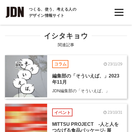
INTERVIEW
つくる、使う、考える人の
デザイン情報サイト
インタビュー
REPORT
イシタキョウ
レポート
関連記事
COLUMN
コラム
23/11/29
コラム
編集部の「そういえば、」2023
年11月
JDN編集部の「そういえば、」
イベント
23/10/31
MITTSU PROJECT -人と人を
つなげる食品パッケージ- 展