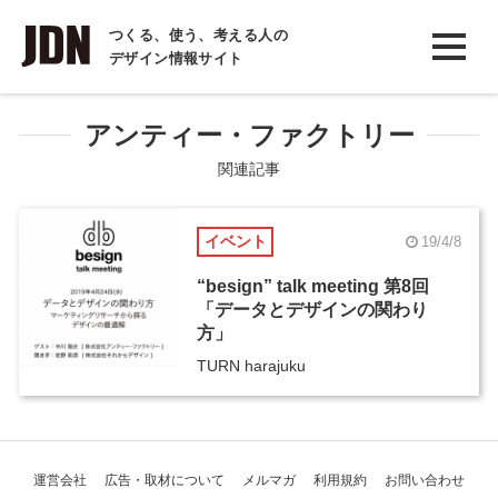
INTERVIEW
つくる、使う、考える人の
デザイン情報サイト
インタビュー
REPORT
アンティー・ファクトリー
レポート
関連記事
COLUMN
イベント
19/4/8
コラム
“besign” talk meeting 第8回
「データとデザインの関わり
方」
TURN harajuku
運営会社
広告・取材について
メルマガ
利用規約
お問い合わせ