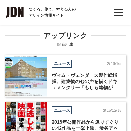
INTERVIEW
つくる、使う、考える人の
デザイン情報サイト
インタビュー
REPORT
アップリンク
レポート
関連記事
COLUMN
ニュース
16/1/5
コラム
ヴィム・ヴェンダース製作総指
揮、建築物の心の声を描くドキ
ュメンタリー「もしも建物が話
せたら」
ニュース
15/12/15
2015年公開作品から選りすぐり
の42作品を一挙上映、渋谷アッ