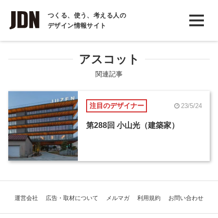
INTERVIEW
つくる、使う、考える人の
デザイン情報サイト
インタビュー
REPORT
アスコット
レポート
関連記事
COLUMN
注目のデザイナー
23/5/24
コラム
第288回 小山光（建築家）
運営会社
広告・取材について
メルマガ
利用規約
お問い合わせ