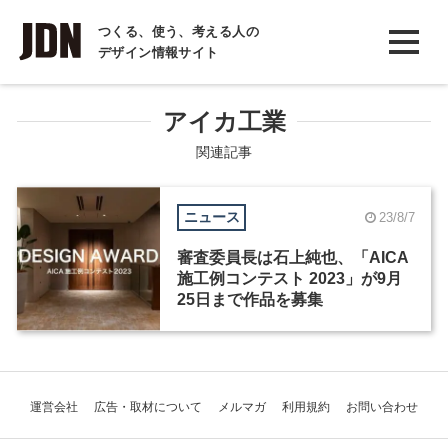
INTERVIEW
つくる、使う、考える人の
デザイン情報サイト
インタビュー
REPORT
アイカ工業
レポート
関連記事
COLUMN
ニュース
23/8/7
コラム
審査委員長は石上純也、「AICA
施工例コンテスト 2023」が9月
25日まで作品を募集
運営会社
広告・取材について
メルマガ
利用規約
お問い合わせ