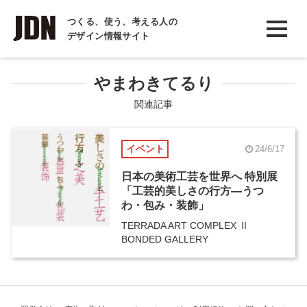
INTERVIEW
つくる、使う、考える人の
デザイン情報サイト
インタビュー
REPORT
やまわきてるり
レポート
関連記事
COLUMN
イベント
24/6/17
コラム
日本の美術工芸を世界へ 特別展
「工芸的美しさの行方―うつ
わ・包み・装飾」
TERRADA ART COMPLEX Ⅱ
BONDED GALLERY