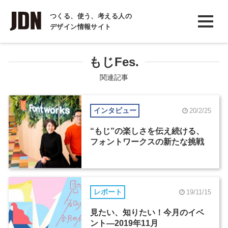
INTERVIEW
つくる、使う、考える人の
デザイン情報サイト
インタビュー
REPORT
もじFes.
レポート
関連記事
COLUMN
インタビュー
20/2/25
コラム
“もじ”の楽しさを伝え続ける、
フォントワークスの新たな挑戦
レポート
19/11/15
見たい、知りたい！今月のイベ
ント―2019年11月