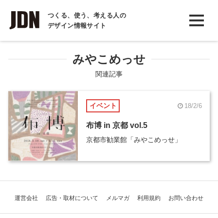
INTERVIEW
つくる、使う、考える人の
デザイン情報サイト
インタビュー
REPORT
みやこめっせ
レポート
関連記事
COLUMN
イベント
18/2/6
コラム
布博 in 京都 vol.5
京都市勧業館「みやこめっせ」
運営会社
広告・取材について
メルマガ
利用規約
お問い合わせ