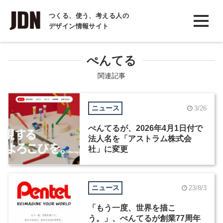
INTERVIEW
つくる、使う、考える人の
デザイン情報サイト
インタビュー
REPORT
ぺんてる
レポート
関連記事
COLUMN
ニュース
3/26
コラム
ぺんてるが、2026年4月1日付で
法人名を「アストラム株式会
社」に変更
ニュース
23/8/3
「もう一度、世界を描こ
う。」、ぺんてるが創業77周年