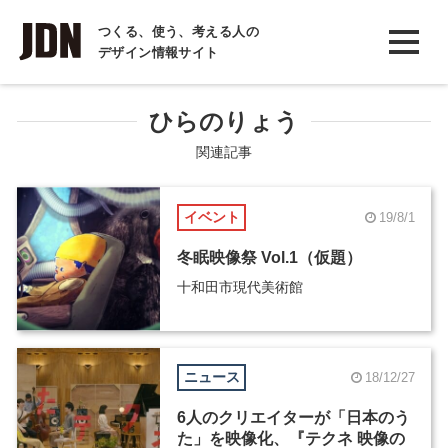
INTERVIEW
つくる、使う、考える人の
デザイン情報サイト
インタビュー
REPORT
ひらのりょう
レポート
関連記事
COLUMN
イベント
19/8/1
コラム
冬眠映像祭 Vol.1（仮題）
十和田市現代美術館
ニュース
18/12/27
6人のクリエイターが「日本のう
た」を映像化、『テクネ 映像の