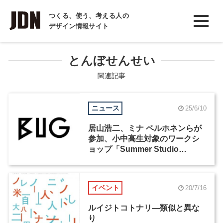
INTERVIEW
つくる、使う、考える人の
デザイン情報サイト
インタビュー
REPORT
とんぼせんせい
レポート
関連記事
COLUMN
ニュース
25/6/10
コラム
居山浩二、ミナ ペルホネンらが
参加、小中高生対象のワークシ
ョップ「Summer Studio
2025」が7月30日からBUGで開
催
イベント
20/7/16
ルイジトコトナリ―類似と異な
り