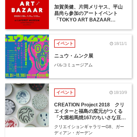
加賀美健、片岡メリヤス、平山
昌尚ら参加のアートイベント
「TOKYO ART BAZAAR
Vol.4」がラフォーレ原宿で1月
10日より開催
イベント
18/11/1
ニュウ・ムンク展
パルコミュージアム
イベント
18/10/9
CREATION Project 2018 クリ
エイターと福島の窯元がつくる
「大堀相馬焼167のちいさな豆
皿」
クリエイションギャラリーG8、ガー
ディアン・ガーデン