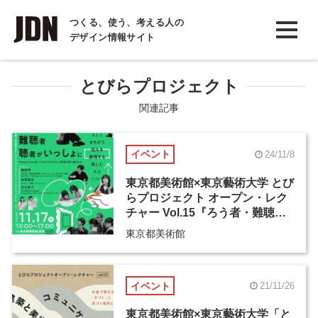
INTERVIEW
つくる、使う、考える人の
デザイン情報サイト
インタビュー
REPORT
とびらプロジェクト
レポート
関連記事
COLUMN
イベント
24/11/8
コラム
東京都美術館×東京藝術大学 とび
らプロジェクト オープン・レク
チャー Vol.15『ろう者・難聴
者・聴者がいっしょに
東京都美術館
「 」』
イベント
21/11/26
東京都美術館×東京藝術大学「と