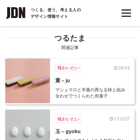
INTERVIEW
つくる、使う、考える人の
デザイン情報サイト
インタビュー
REPORT
つるたま
レポート
関連記事
COLUMN
味わいたい
18/1/9
コラム
重 – ju
マシュマロと羊羹の異なる味と組み
合わせでつくられた和菓子
味わいたい
17/12/27
玉 – gyoku