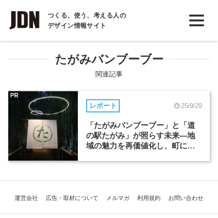
INTERVIEW
つくる、使う、考える人の
デザイン情報サイト
インタビュー
REPORT
たがみバンブーブー
レポート
関連記事
COLUMN
PR
レポート
25/9/29
コラム
「たがみバンブーブー」と「道
の駅たがみ」が照らす未来―地
域の魅力を再価値化し、町に賑
わいを生む
運営会社
広告・取材について
メルマガ
利用規約
お問い合わせ