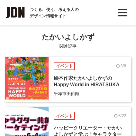
INTERVIEW
つくる、使う、考える人の
デザイン情報サイト
インタビュー
REPORT
たかいよしかず
レポート
関連記事
COLUMN
イベント
6/8
コラム
絵本作家たかいよしかずの
Happy World in HIRATSUKA
平塚市美術館
イベント
5/22
ハッピークリエーター・たかい
よしかずと学ぶ「キャラクター