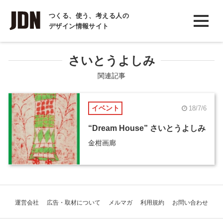
INTERVIEW
つくる、使う、考える人の
デザイン情報サイト
インタビュー
REPORT
さいとうよしみ
レポート
関連記事
COLUMN
イベント
18/7/6
コラム
“Dream House” さいとうよしみ
金柑画廊
運営会社
広告・取材について
メルマガ
利用規約
お問い合わせ