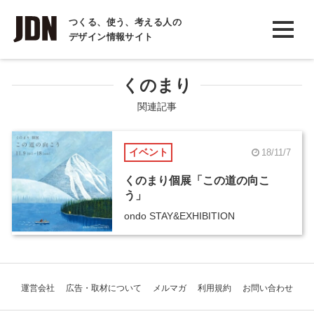
INTERVIEW
つくる、使う、考える人の
デザイン情報サイト
インタビュー
REPORT
くのまり
レポート
関連記事
COLUMN
イベント
18/11/7
コラム
くのまり個展「この道の向こ
う」
ondo STAY&EXHIBITION
運営会社
広告・取材について
メルマガ
利用規約
お問い合わせ