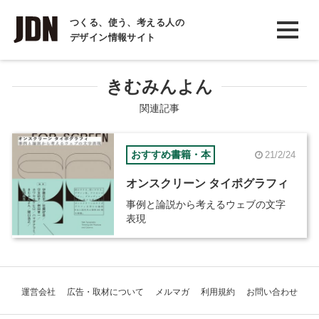
INTERVIEW
つくる、使う、考える人の
デザイン情報サイト
インタビュー
REPORT
きむみんよん
レポート
関連記事
COLUMN
おすすめ書籍・本
21/2/24
コラム
オンスクリーン タイポグラフィ
事例と論説から考えるウェブの文字
表現
運営会社
広告・取材について
メルマガ
利用規約
お問い合わせ