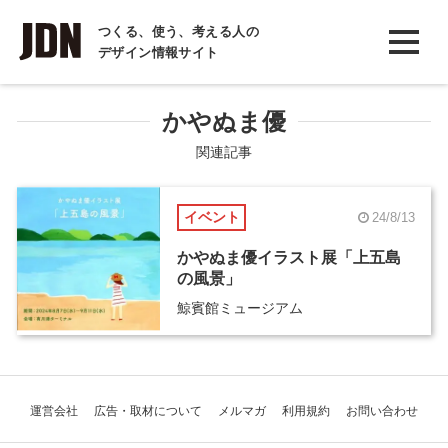
INTERVIEW
つくる、使う、考える人の
デザイン情報サイト
インタビュー
REPORT
かやぬま優
レポート
関連記事
COLUMN
イベント
24/8/13
コラム
かやぬま優イラスト展「上五島
の風景」
鯨賓館ミュージアム
運営会社
広告・取材について
メルマガ
利用規約
お問い合わせ