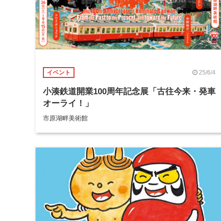
25/6/4
イベント
小湊鉄道開業100周年記念展「古往今来・発車
オーライ！」
市原湖畔美術館