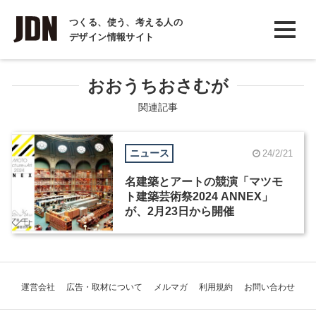
INTERVIEW
つくる、使う、考える人の
デザイン情報サイト
インタビュー
REPORT
おおうちおさむが
レポート
関連記事
COLUMN
ニュース
24/2/21
コラム
名建築とアートの競演「マツモ
ト建築芸術祭2024 ANNEX」
が、2月23日から開催
運営会社
広告・取材について
メルマガ
利用規約
お問い合わせ