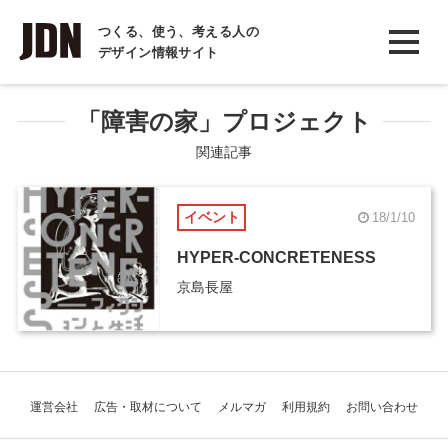
INTERVIEW
つくる、使う、考える人の
デザイン情報サイト
インタビュー
REPORT
「障害の家」プロジェクト
レポート
関連記事
COLUMN
イベント
18/1/10
コラム
HYPER-CONCRETENESS
京島長屋
運営会社
広告・取材について
メルマガ
利用規約
お問い合わせ