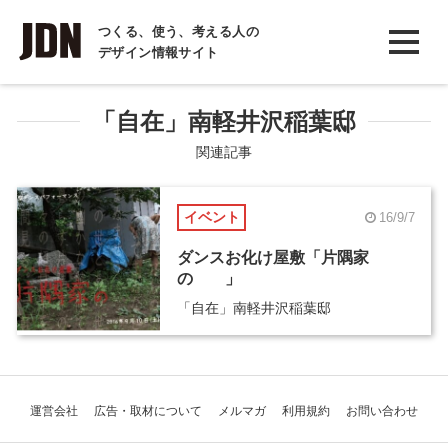
INTERVIEW
つくる、使う、考える人の
デザイン情報サイト
インタビュー
REPORT
「自在」南軽井沢稲葉邸
レポート
関連記事
COLUMN
イベント
16/9/7
コラム
ダンスお化け屋敷「片隅家
の 」
「自在」南軽井沢稲葉邸
運営会社
広告・取材について
メルマガ
利用規約
お問い合わせ