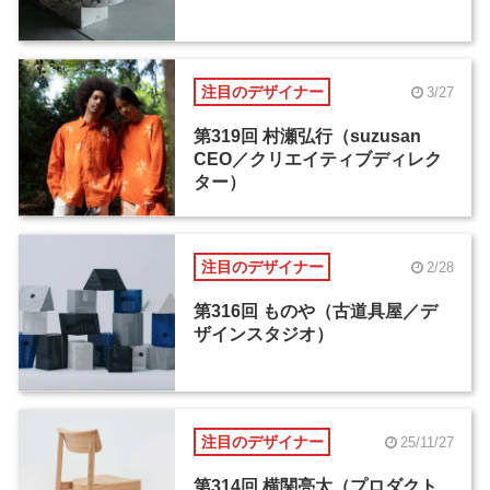
注目のデザイナー
3/27
第319回 村瀬弘行（suzusan
CEO／クリエイティブディレク
ター）
注目のデザイナー
2/28
第316回 ものや（古道具屋／デ
ザインスタジオ）
注目のデザイナー
25/11/27
第314回 横関亮太（プロダクト