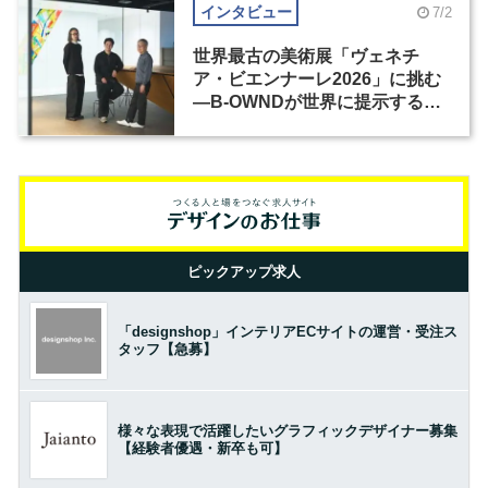
インタビュー
7/2
世界最古の美術展「ヴェネチ
ア・ビエンナーレ2026」に挑む
―B-OWNDが世界に提示する美
の基準とは？（前編）
ピックアップ求人
「designshop」インテリアECサイトの運営・受注ス
タッフ【急募】
様々な表現で活躍したいグラフィックデザイナー募集
【経験者優遇・新卒も可】