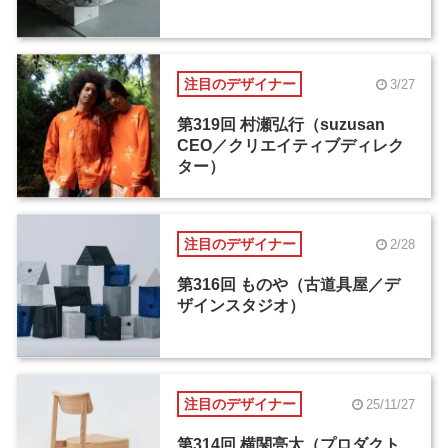
注目のデザイナー
3/27
第319回 村瀬弘行（suzusan
CEO／クリエイティブディレク
ター）
注目のデザイナー
2/28
第316回 ものや（古道具屋／デ
ザインスタジオ）
注目のデザイナー
25/11/27
第314回 横関亮太（プロダクト