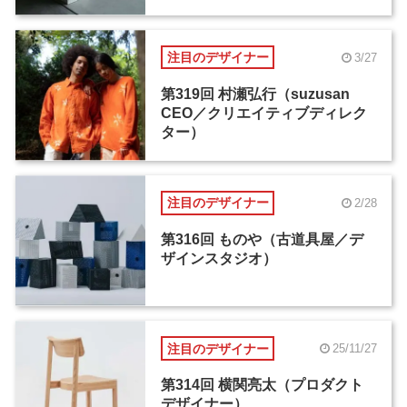
注目のデザイナー
3/27
第319回 村瀬弘行（suzusan
CEO／クリエイティブディレク
ター）
注目のデザイナー
2/28
第316回 ものや（古道具屋／デ
ザインスタジオ）
注目のデザイナー
25/11/27
第314回 横関亮太（プロダクト
デザイナー）