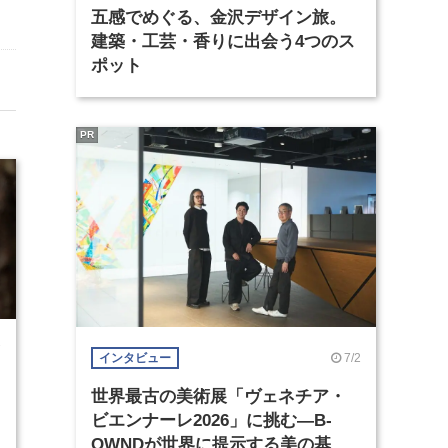
五感でめぐる、金沢デザイン旅。
建築・工芸・香りに出会う4つのス
ポット
PR
7
7/2
インタビュー
世界最古の美術展「ヴェネチア・
ビエンナーレ2026」に挑む―B-
OWNDが世界に提示する美の基準