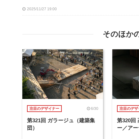
2025/11/27 19:00
そのほか
6/30
注目のデザイナー
注目のデザ
第321回 ガラージュ（建築集
第320
団）
ー／アー