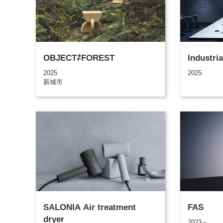
OBJECT⇄FOREST
Industri
2025
2025
新城市
SALONIA Air treatment
FAS
dryer
2023～