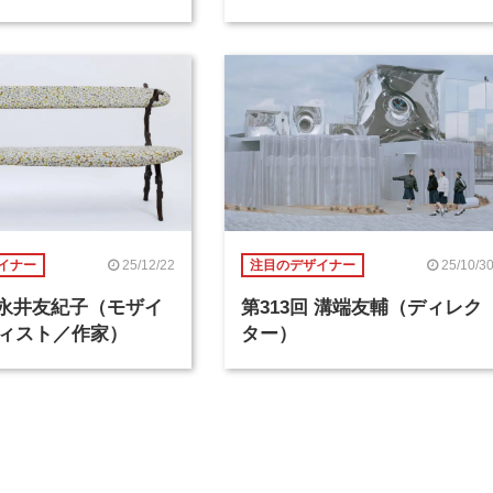
25/12/22
25/10/3
イナー
注目のデザイナー
回 永井友紀子（モザイ
第313回 溝端友輔（ディレク
ィスト／作家）
ター）