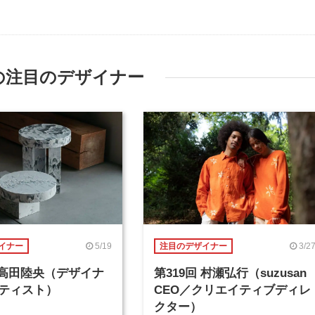
の注目のデザイナー
5/19
3/2
イナー
注目のデザイナー
回 高田陸央（デザイナ
第319回 村瀬弘行（suzusan
ティスト）
CEO／クリエイティブディレ
クター）