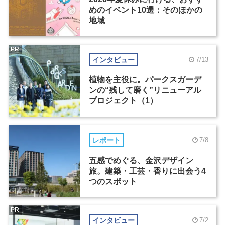
めのイベント10選：そのほかの
地域
PR
インタビュー
7/13
植物を主役に。パークスガーデ
ンの“残して磨く”リニューアル
プロジェクト（1）
レポート
7/8
五感でめぐる、金沢デザイン
旅。建築・工芸・香りに出会う4
つのスポット
PR
インタビュー
7/2