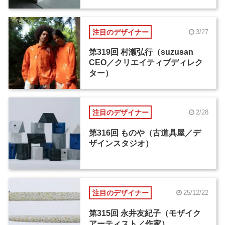
注目のデザイナー
3/27
第319回 村瀬弘行（suzusan
CEO／クリエイティブディレク
ター）
注目のデザイナー
2/28
第316回 ものや（古道具屋／デ
ザインスタジオ）
注目のデザイナー
25/12/22
第315回 永井友紀子（モザイク
アーティスト／作家）