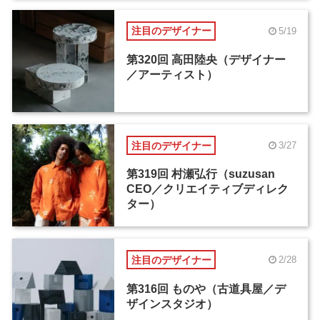
注目のデザイナー
5/19
第320回 高田陸央（デザイナー
／アーティスト）
注目のデザイナー
3/27
第319回 村瀬弘行（suzusan
CEO／クリエイティブディレク
ター）
注目のデザイナー
2/28
第316回 ものや（古道具屋／デ
ザインスタジオ）