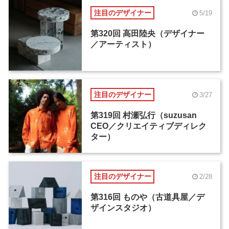
注目のデザイナー
5/19
第320回 高田陸央（デザイナー
／アーティスト）
注目のデザイナー
3/27
第319回 村瀬弘行（suzusan
CEO／クリエイティブディレク
ター）
注目のデザイナー
2/28
第316回 ものや（古道具屋／デ
ザインスタジオ）