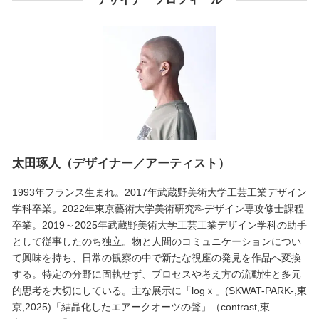
太田琢人（デザイナー／アーティスト）
1993年フランス生まれ。2017年武蔵野美術大学工芸工業デザイン
学科卒業。2022年東京藝術大学美術研究科デザイン専攻修士課程
卒業。2019～2025年武蔵野美術大学工芸工業デザイン学科の助手
として従事したのち独立。物と人間のコミュニケーションについ
て興味を持ち、日常の観察の中で新たな視座の発見を作品へ変換
する。特定の分野に固執せず、プロセスや考え方の流動性と多元
的思考を大切にしている。主な展示に「logｘ」(SKWAT-PARK-,東
京,2025)「結晶化したエアークオーツの聲」（contrast,東