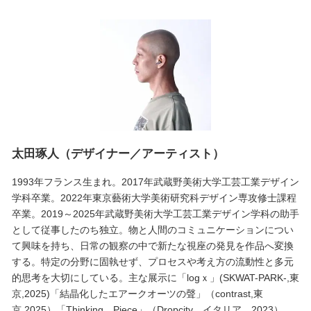
太田琢人（デザイナー／アーティスト）
1993年フランス生まれ。2017年武蔵野美術大学工芸工業デザイン
学科卒業。2022年東京藝術大学美術研究科デザイン専攻修士課程
卒業。2019～2025年武蔵野美術大学工芸工業デザイン学科の助手
として従事したのち独立。物と人間のコミュニケーションについ
て興味を持ち、日常の観察の中で新たな視座の発見を作品へ変換
する。特定の分野に固執せず、プロセスや考え方の流動性と多元
的思考を大切にしている。主な展示に「logｘ」(SKWAT-PARK-,東
京,2025)「結晶化したエアークオーツの聲」（contrast,東
京,2025）「Thinking Piece」（Dropcity、イタリア、2023）、