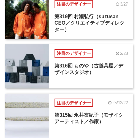
注目のデザイナー
3/27
第319回 村瀬弘行（suzusan
CEO／クリエイティブディレク
ター）
注目のデザイナー
2/28
第316回 ものや（古道具屋／デ
ザインスタジオ）
注目のデザイナー
25/12/22
第315回 永井友紀子（モザイク
アーティスト／作家）