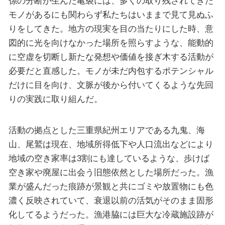
係の分断が生んだ亀裂には、多くの取り残されてきた
モノがあるにも関わらず私たちはいままで見て見ぬふ
りをしてきた。地方の現実を目の当たりにした時、意
図的に光を向けなかった場所を照らすような、能動的
に空虚を切断し新たな発想や価値を接ぎ木する活動が
必要だと直感した。モノが未だ内包するポテンシャル
だけに目を向け、文脈が後から付いてくるような先回
りの実践に取り組んだ。
活動の拠点とした三重県紀州エリアである九⻤、海
山、尾鷲は現在、地域所得低下や人口流出などにより
地域の空き家率は3割にも達しているような、歩けば
空き家や廃屋に出会う旧態依然とした場所だった。漁
業が盛んだった痕跡が景観と共にゴミや放置物にも色
濃く反映されていて、衰退以前の活気がそのまま固形
化してるようだった。漁港脇には巨大な冷蔵施設跡が