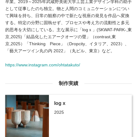
卒業。2019～2025年武蔵野美術大学工芸工業デザイン学科の助手
として従事したのち独立。物と人間のコミュニケーションについ
て興味を持ち、日常の観察の中で新たな視座の発見を作品へ変換
する。特定の分野に固執せず、プロセスや考え方の流動性と多元
的思考を大切にしている。主な展示に「logｘ」(SKWAT-PARK-,東
京,2025)「結晶化したエアークオーツの聲」（contrast,東
京,2025）「Thinking Piece」（Dropcity、イタリア、2023）、
「藝大アーツイン丸の内 2022」（丸ビル、東京）など。
https://www.instagram.com/ohtatakuto/
制作実績
log x
2025