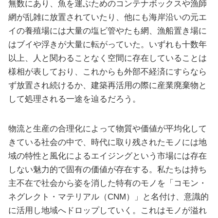
無数にあり、魚を運ぶためのコンテナボックスや漁師
網が乱雑に放置されていたり、他にも海岸沿いの元エ
イの養殖場には大量の塩ビ管やたも網、漁船置き場に
はブイや浮きが大量に転がっていた。いずれも十数年
以上、人と関わることなく空間に存在していることは
様相が表しており、これからも外部不経済にすらなら
ず放置され続けるか、建築再活用の際に産業廃棄物と
して処理される一途を辿るだろう。
物流と生産の合理化によって物質や価値が平均化して
きている社会の中で、時代に取り残されたモノには地
域の特性と風化によるエイジングという市場には存在
しない魅力的で固有の価値が存在する。私たちは持ち
主不在で社会から姿を消した特有のモノを「コモン・
ネグレクト・マテリアル（CNM）」と名付け、意識的
に活用し地域へドロップしていく。これはモノが溢れ