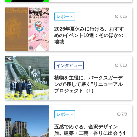
レポート
7/16
2026年夏休みに行ける、おすす
めのイベント10選：そのほかの
地域
PR
インタビュー
7/13
植物を主役に。パークスガーデ
ンの“残して磨く”リニューアル
プロジェクト（1）
レポート
7/8
五感でめぐる、金沢デザイン
旅。建築・工芸・香りに出会う4