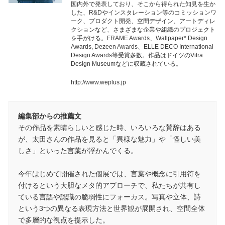
国内外で発表しており、そこから得られた知見を生か
した、R&Dやインスタレーション等のコミッションワ
ーク、プロダクト開発、空間デザイン、アートディレ
クションなど、さまざまな企業や組織のプロジェクト
を手がける。FRAME Awards、Wallpaper* Design
Awards, Dezeen Awards、ELLE DECO International
Design Awards等受賞多数。作品はドイツのVitra
Design Museumなどに収蔵されている。
http://www.weplus.jp
編集部からの推薦文
その作品を素晴らしいと感じた時、いろいろな賛辞はある
が、太田さんの作品を見ると「異様な魅力」や「怪しい美
しさ」といった言葉が浮かんでくる。
今年はじめて開催された個展では、言葉や概念に引用符を
付けるという大胆なメタ的アプローチで、私たちが共有し
ている言語や認識の脆弱性にフォーカス。写真や立体、詩
という3つの異なる表現方法と世界観が展開され、空間全体
で多層的な視点を提示した。