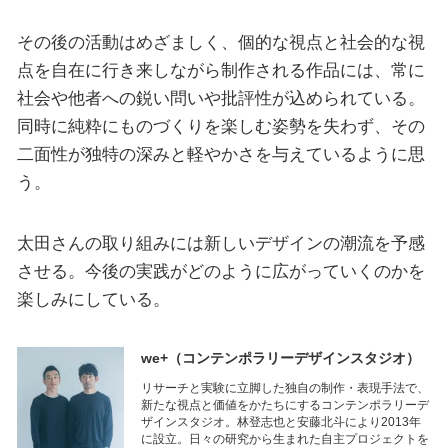
その後の活動はめざましく、個的な視点と社会的な視
点を自在に行き来しながら制作される作品には、常に
社会や他者への鋭い問いや批評性が込められている。
同時に純粋にものづくりを楽しむ姿勢を失わず、その
二面性が独特の深みと軽やかさを与えているように思
う。
太田さんの取り組みには新しいデザインの潮流を予感
させる。今後の実践がどのように広がっていくのかを
楽しみにしている。
we+
（コンテンポラリーデザインスタジオ）
リサーチと実験に⽴脚した独⾃の制作・表現⼿法で、
新たな視点と価値をかたちにするコンテンポラリーデ
ザインスタジオ。林登志也と安藤北⽃により2013年
に設⽴。日々の研究から生まれた自主プロジェクトを