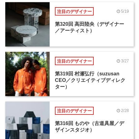
注目のデザイナー
5/19
第320回 高田陸央（デザイナー
／アーティスト）
注目のデザイナー
3/27
第319回 村瀬弘行（suzusan
CEO／クリエイティブディレク
ター）
注目のデザイナー
2/28
第316回 ものや（古道具屋／デ
ザインスタジオ）