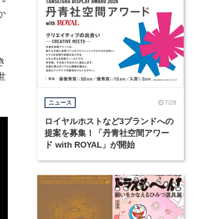
か
き
世
7/28
ニュース
ロイヤルホストなど3ブランドへの
提案を募集！「丹青社空間アワー
ド with ROYAL」が開始