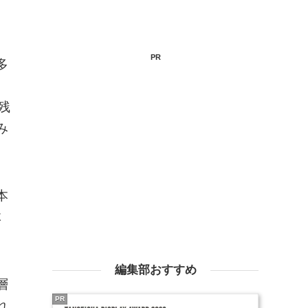
PR
多
。
残
み
本
体
編集部おすすめ
層
PR
れ