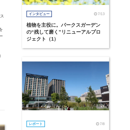
7/13
インタビュー
レス
、
植物を主役に。パークスガーデン
を
の“残して磨く”リニューアルプロ
ー
ジェクト（1）
N
7/8
レポート