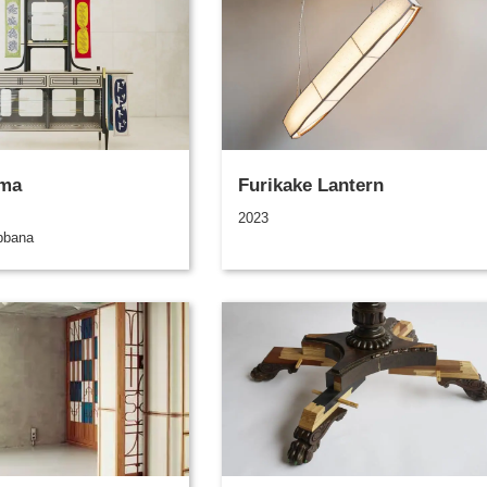
ma
Furikake Lantern
2023
bbana