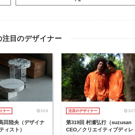
の注目のデザイナー
5/19
3/2
イナー
注目のデザイナー
回 高田陸央（デザイナ
第319回 村瀬弘行（suzusan
ティスト）
CEO／クリエイティブディレ