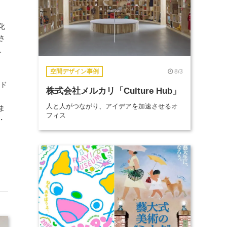
化
さ
、
8/3
空間デザイン事例
ンド
株式会社メルカリ「Culture Hub」
人と人がつながり、アイデアを加速させるオ
ま
フィス
・