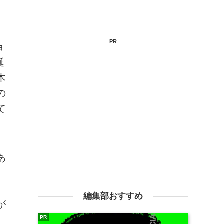
PR
ョ
誕
木
の
て
あ
、
編集部おすすめ
が
PR