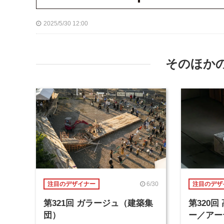
2025/5/30 12:00
そのほか
6/30
注目のデザイナー
注目のデザ
第321回 ガラージュ（建築集
第320
団）
ー／アー